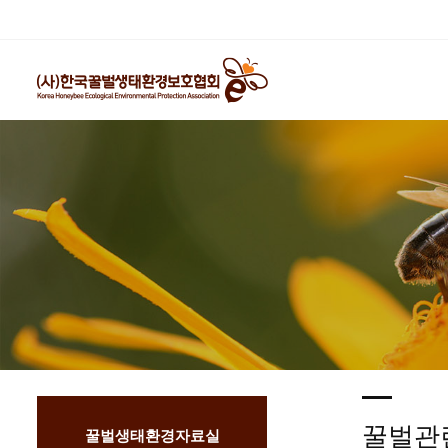
꿀벌관
꿀벌생태환경자료실