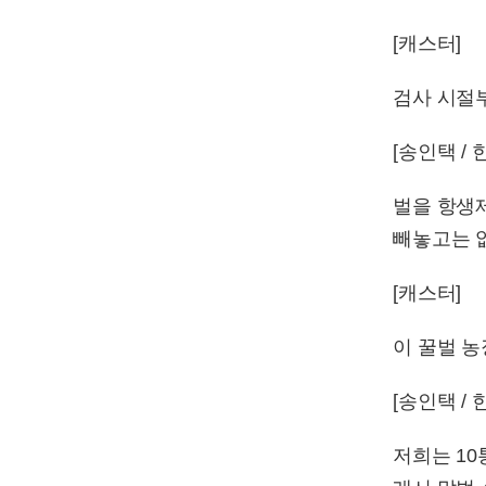
[캐스터]
검사 시절
[송인택 
벌을 항생제
빼놓고는 없
[캐스터]
이 꿀벌 
[송인택 
저희는 10