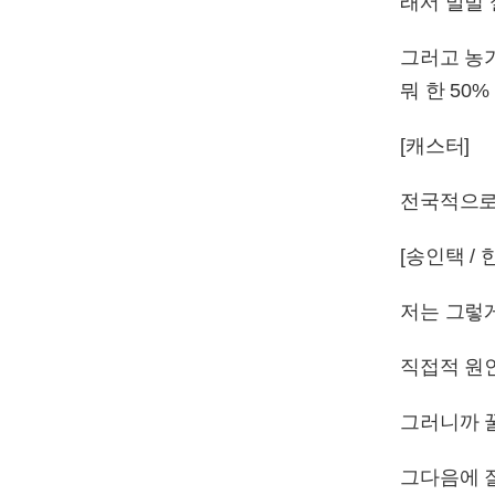
래서 말벌 
그러고 농가
뭐 한 50
[캐스터]
전국적으로
[송인택 
저는 그렇
직접적 원
그러니까 꿀
그다음에 잘