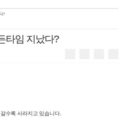
다?
골든타임 지났다?
공유
댓글
글자크기조정
인쇄
 갈수록 사라지고 있습니다.