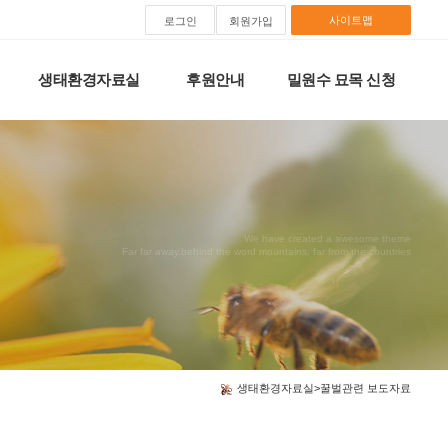
사이트맵
로그인
회원가입
생태환경자료실
후원안내
밀원수 묘목 신청
We have created a awesome theme
Far far away,behind the word mountains, far from the countries
생태환경자료실>꿀벌관련 보도자료