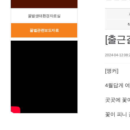
꿀벌생태환경자료실
꿀벌관련보도자료
[출근
2024-04-12 08:
[앵커]
4월답게 여
곳곳에 꽃
꽃이 피니