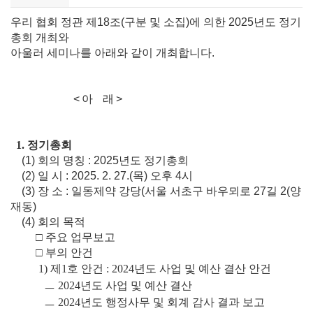
우리 협회 정관 제
18
조
(
구분 및 소집
)
에 의한
2025
년도 정기
총회 개최와
아울러 세미나를 아래와 같이 개최합니다
.
< 아 래 >
1. 정기총회
(1)
회의 명칭
: 2025
년도 정기총회
(2)
일 시
: 2025. 2. 27.(
목
)
오후
4
시
(3)
장 소
:
일동제약 강당
(
서울 서초구 바우뫼로
27
길
2(
양
재동
)
(4)
회의 목적
□
주요 업무보고
□
부의 안건
1)
제
1
호 안건
: 2024
년도 사업 및 예산 결산 안건
ㅡ
2024
년도 사업 및 예산 결산
ㅡ
2024
년도 행정사무 및 회계 감사 결과 보고