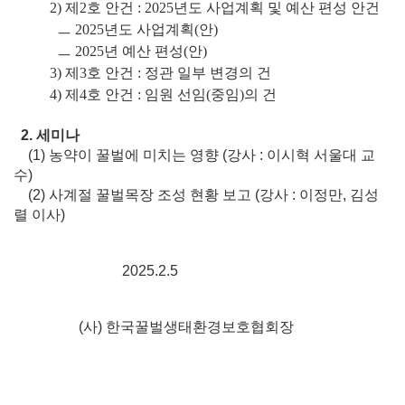
2)
제
2
호 안건
: 2025
년도 사업계획 및 예산 편성 안건
ㅡ
2025
년도 사업계획
(
안
)
ㅡ
2025
년 예산 편성
(
안
)
3)
제
3
호 안건
:
정관 일부 변경의 건
4)
제
4
호 안건
:
임원 선임
(
중임
)
의 건
2.
세미나
(1)
농약이 꿀벌에 미치는 영향
(
강사
:
이시혁 서울대 교
수
)
(2)
사계절 꿀벌목장 조성 현황 보고
(
강사
:
이정만
,
김성
렬 이사
)
2025.2.5
(사) 한국꿀벌생태환경보호협회장