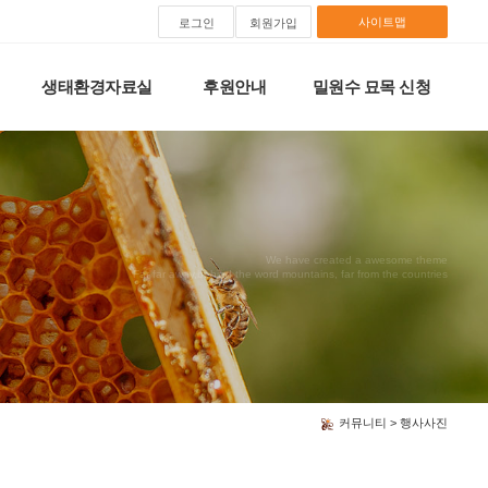
사이트맵
로그인
회원가입
생태환경자료실
후원안내
밀원수 묘목 신청
We have created a awesome theme
Far far away,behind the word mountains, far from the countries
커뮤니티 > 행사사진