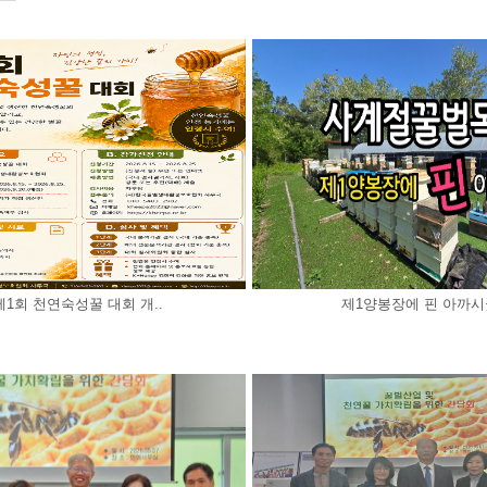
제1회 천연숙성꿀 대회 개..
제1양봉장에 핀 아까시