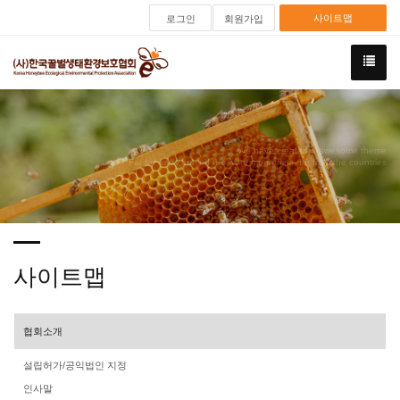
사이트맵
로그인
회원가입
We have created a awesome theme
Far far away,behind the word mountains, far from the countries
사이트맵
협회소개
설립허가/공익법인 지정
인사말