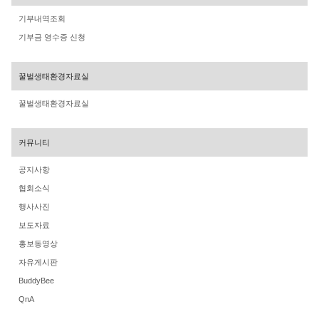
기부내역조회
기부금 영수증 신청
꿀벌생태환경자료실
꿀벌생태환경자료실
커뮤니티
공지사항
협회소식
행사사진
보도자료
홍보동영상
자유게시판
BuddyBee
QnA